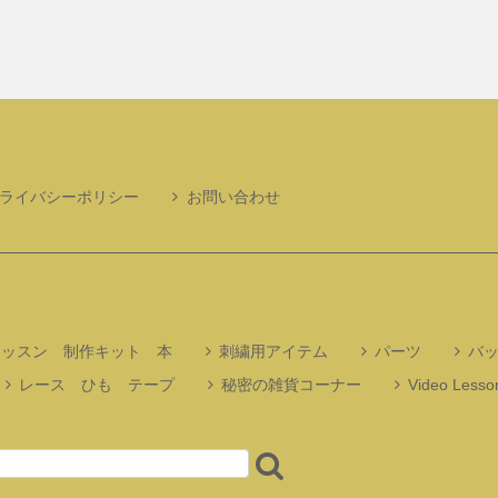
ライバシーポリシー
お問い合わせ
レッスン 制作キット 本
刺繍用アイテム
パーツ
バ
レース ひも テープ
秘密の雑貨コーナー
Video Lesson