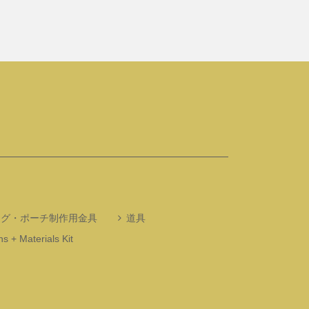
ッグ・ポーチ制作用金具
道具
s + Materials Kit