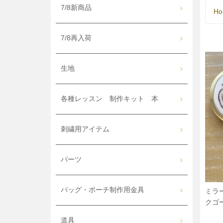
7/8新商品
Ho
7/8再入荷
生地
各種レッスン 制作キット 本
刺繍用アイテム
パーツ
バッグ・ポーチ制作用金具
ミラ
クゴ
道具