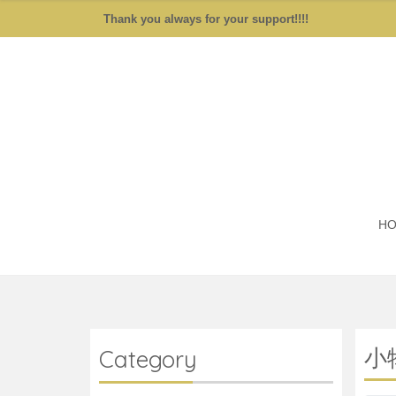
Thank you always for your support!!!!
H
小
Category