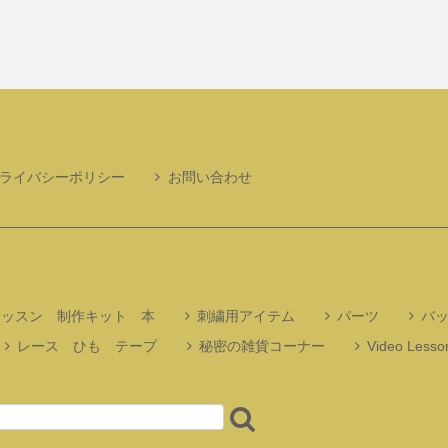
ライバシーポリシー
お問い合わせ
レッスン 制作キット 本
刺繍用アイテム
パーツ
バ
レース ひも テープ
秘密の雑貨コーナー
Video Lesson