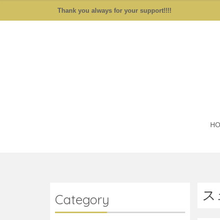
Thank you always for your support!!!!
H
ス
Category