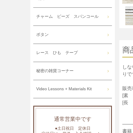
チャーム ビーズ スパンコール
ボタン
商
レース ひも テープ
しな
秘密の雑貨コーナー
りで
販売
Video Lessons + Materials Kit
[素
[長
通常営業中です
——
●土日祝日 定休日
書籍