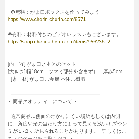
☘️無料：がま口ボックスを作ってみよう
https://www.cherin-cherin.com/8571
☘️有料：材料付きのビデオレッスンもございます。
https://shop.cherin-cherin.com/items/95623612
——————————————————
[内 容] がま口と本体のセット
[大きさ] 幅18cm（ツマミ部分を含まず） 厚み5cm
[素 材] がま口…金属 本体…樹脂
——————————————————
＜商品クオリティーについて＞
通常商品…側面のわかりにくい場所もしくは内側
に、角度や光の当たり方によって見える浅いキズやシ
ミが１-２ヶ所見られることがあります。 詳しくはこ
ちらのページをご覧ください