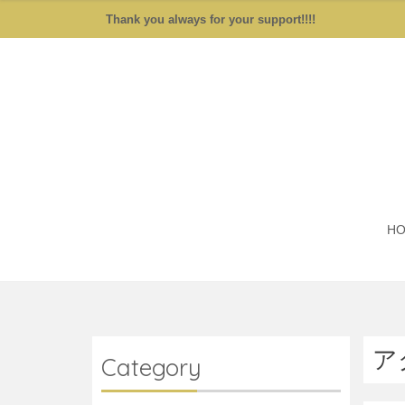
Thank you always for your support!!!!
H
ア
Category