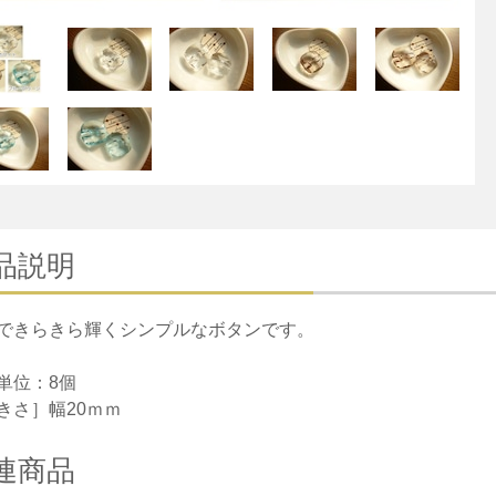
品説明
できらきら輝くシンプルなボタンです。
単位：8個
きさ］幅20ｍｍ
連商品