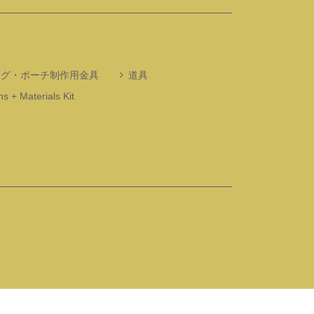
ッグ・ポーチ制作用金具
道具
s + Materials Kit