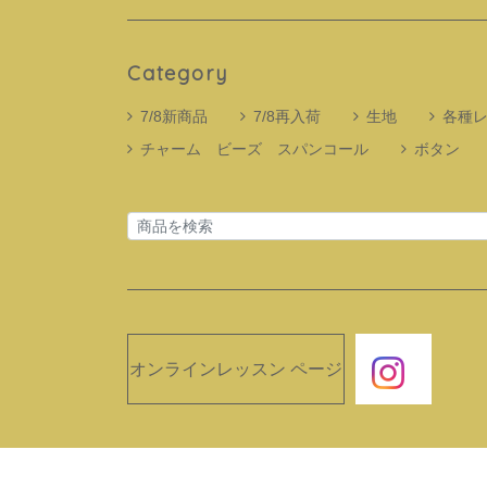
Category
7/8新商品
7/8再入荷
生地
各種
チャーム ビーズ スパンコール
ボタン
オンラインレッスン ページ