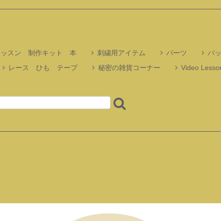
レッスン 制作キット 本
刺繍用アイテム
パーツ
バ
レース ひも テープ
秘密の雑貨コーナー
Video Lesson