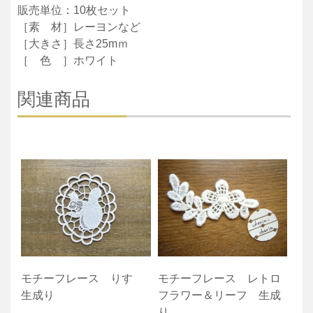
販売単位：10枚セット
［素 材］レーヨンなど
［大きさ］長さ25mｍ
［ 色 ］ホワイト
関連商品
モチーフレース りす
モチーフレース レトロ
生成り
フラワー＆リーフ 生成
り