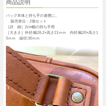
商品説明
バッグ本体と持ち手の連携に。
販売単位：2個セット
［詳 細］2cm幅の持ち手用
［大きさ］外径:幅26.2×高さ21ｍｍ 内径:幅20×高さ1
5ｍｍ 線径:30ｍｍ